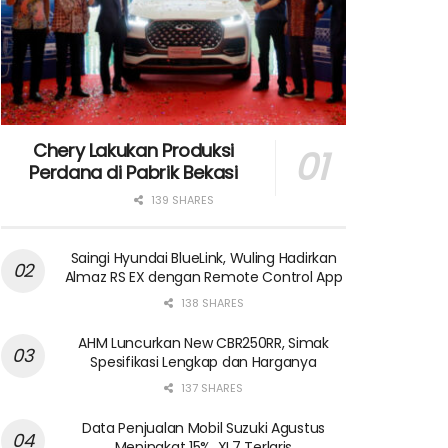
Chery Lakukan Produksi
Perdana di Pabrik Bekasi
139 SHARES
Saingi Hyundai BlueLink, Wuling Hadirkan
Almaz RS EX dengan Remote Control App
138 SHARES
AHM Luncurkan New CBR250RR, Simak
Spesifikasi Lengkap dan Harganya
137 SHARES
Data Penjualan Mobil Suzuki Agustus
Meningkat 15%, XL7 Terlaris