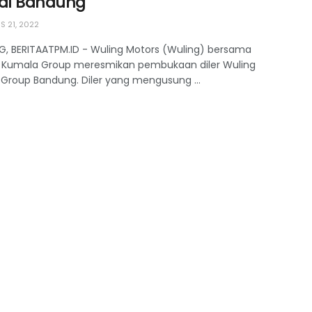
 di Bandung
 21, 2022
, BERITAATPM.ID - Wuling Motors (Wuling) bersama
Kumala Group meresmikan pembukaan diler Wuling
Group Bandung. Diler yang mengusung ...