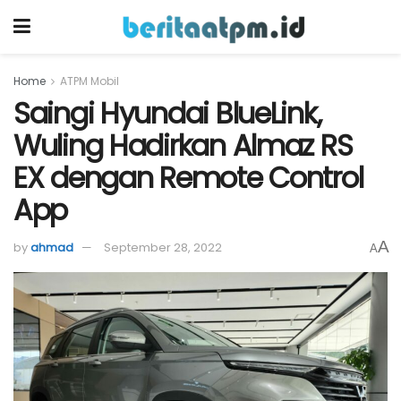
Home
ATPM Mobil
Saingi Hyundai BlueLink,
Wuling Hadirkan Almaz RS
EX dengan Remote Control
App
A
by
ahmad
September 28, 2022
A