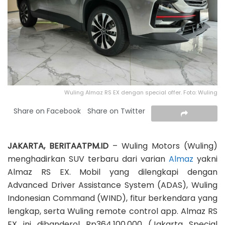
Wuling Almaz RS EX dengan special offer. Foto: Wuling
Share on Facebook
Share on Twitter
JAKARTA, BERITAATPM.ID
– Wuling Motors (Wuling)
menghadirkan SUV terbaru dari varian
Almaz
yakni
Almaz RS EX. Mobil yang dilengkapi dengan
Advanced Driver Assistance System (ADAS), Wuling
Indonesian Command (WIND), fitur berkendara yang
lengkap, serta Wuling remote control app. Almaz RS
EX ini dibanderol Rp364.100.000 (Jakarta Special