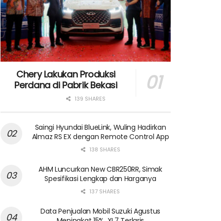
Chery Lakukan Produksi
Perdana di Pabrik Bekasi
139 SHARES
Saingi Hyundai BlueLink, Wuling Hadirkan
Almaz RS EX dengan Remote Control App
138 SHARES
AHM Luncurkan New CBR250RR, Simak
Spesifikasi Lengkap dan Harganya
137 SHARES
Data Penjualan Mobil Suzuki Agustus
Meningkat 15%, XL7 Terlaris