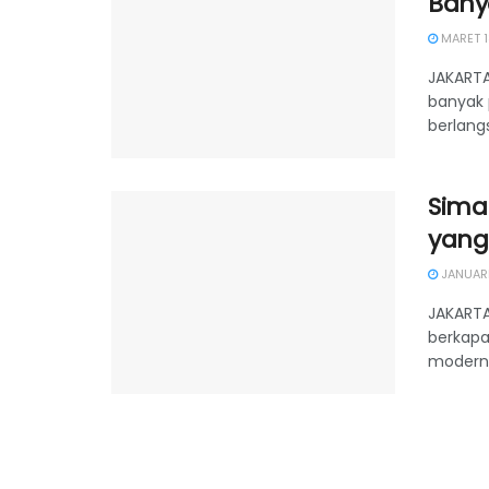
Bany
MARET 1
JAKARTA
banyak 
berlangs
Simak
yang
JANUARI
JAKARTA
berkapa
modern,