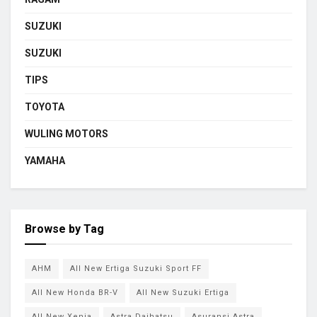
SUZUKI
SUZUKI
TIPS
TOYOTA
WULING MOTORS
YAMAHA
Browse by Tag
AHM
All New Ertiga Suzuki Sport FF
All New Honda BR-V
All New Suzuki Ertiga
All New Xenia
Astra Daihatsu
Asuransi Astra