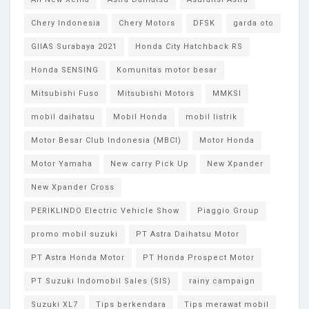
Chery Indonesia
Chery Motors
DFSK
garda oto
GIIAS Surabaya 2021
Honda City Hatchback RS
Honda SENSING
Komunitas motor besar
Mitsubishi Fuso
Mitsubishi Motors
MMKSI
mobil daihatsu
Mobil Honda
mobil listrik
Motor Besar Club Indonesia (MBCI)
Motor Honda
Motor Yamaha
New carry Pick Up
New Xpander
New Xpander Cross
PERIKLINDO Electric Vehicle Show
Piaggio Group
promo mobil suzuki
PT Astra Daihatsu Motor
PT Astra Honda Motor
PT Honda Prospect Motor
PT Suzuki Indomobil Sales (SIS)
rainy campaign
Suzuki XL7
Tips berkendara
Tips merawat mobil