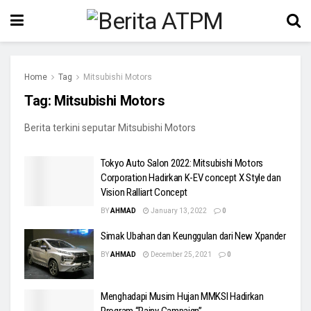
Home
Tag
Mitsubishi Motors
Tag:
Mitsubishi Motors
Berita terkini seputar Mitsubishi Motors
Tokyo Auto Salon 2022: Mitsubishi Motors
Corporation Hadirkan K-EV concept X Style dan
Vision Ralliart Concept
BY
AHMAD
January 13, 2022
0
Simak Ubahan dan Keunggulan dari New Xpander
BY
AHMAD
December 25, 2021
0
Menghadapi Musim Hujan MMKSI Hadirkan
Program “Rainy Campaign”