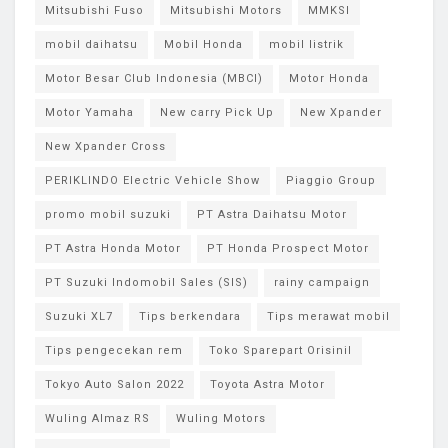
Mitsubishi Fuso
Mitsubishi Motors
MMKSI
mobil daihatsu
Mobil Honda
mobil listrik
Motor Besar Club Indonesia (MBCI)
Motor Honda
Motor Yamaha
New carry Pick Up
New Xpander
New Xpander Cross
PERIKLINDO Electric Vehicle Show
Piaggio Group
promo mobil suzuki
PT Astra Daihatsu Motor
PT Astra Honda Motor
PT Honda Prospect Motor
PT Suzuki Indomobil Sales (SIS)
rainy campaign
Suzuki XL7
Tips berkendara
Tips merawat mobil
Tips pengecekan rem
Toko Sparepart Orisinil
Tokyo Auto Salon 2022
Toyota Astra Motor
Wuling Almaz RS
Wuling Motors