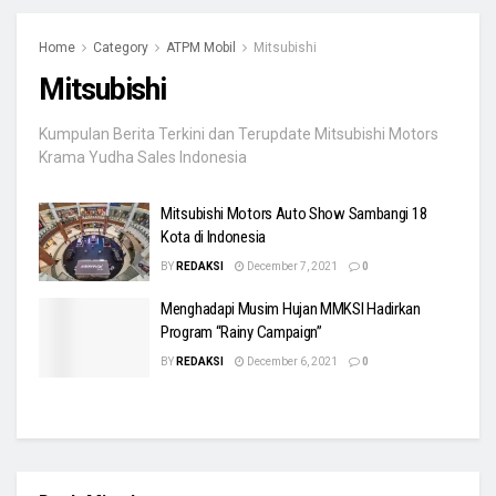
Home
Category
ATPM Mobil
Mitsubishi
Mitsubishi
Kumpulan Berita Terkini dan Terupdate Mitsubishi Motors
Krama Yudha Sales Indonesia
Mitsubishi Motors Auto Show Sambangi 18
Kota di Indonesia
BY
REDAKSI
December 7, 2021
0
Menghadapi Musim Hujan MMKSI Hadirkan
Program “Rainy Campaign”
BY
REDAKSI
December 6, 2021
0