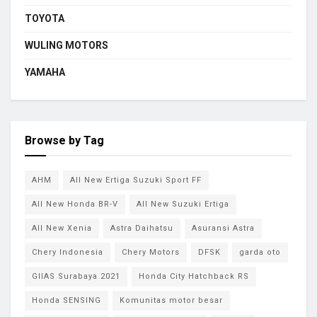
TOYOTA
WULING MOTORS
YAMAHA
Browse by Tag
AHM
All New Ertiga Suzuki Sport FF
All New Honda BR-V
All New Suzuki Ertiga
All New Xenia
Astra Daihatsu
Asuransi Astra
Chery Indonesia
Chery Motors
DFSK
garda oto
GIIAS Surabaya 2021
Honda City Hatchback RS
Honda SENSING
Komunitas motor besar