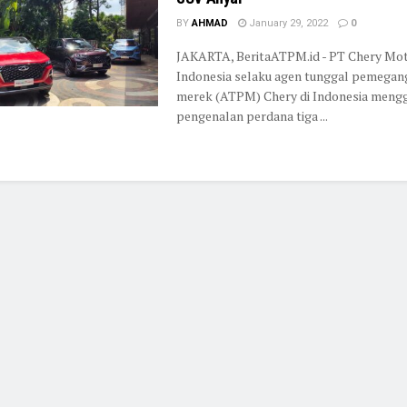
BY
AHMAD
January 29, 2022
0
JAKARTA, BeritaATPM.id - PT Chery Mo
Indonesia selaku agen tunggal pemegan
merek (ATPM) Chery di Indonesia meng
pengenalan perdana tiga ...