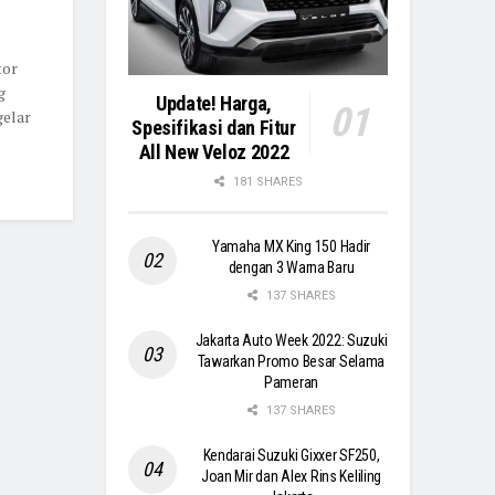
tor
g
Update! Harga,
gelar
Spesifikasi dan Fitur
All New Veloz 2022
181 SHARES
Yamaha MX King 150 Hadir
dengan 3 Warna Baru
137 SHARES
Jakarta Auto Week 2022: Suzuki
Tawarkan Promo Besar Selama
Pameran
137 SHARES
Kendarai Suzuki Gixxer SF250,
Joan Mir dan Alex Rins Keliling