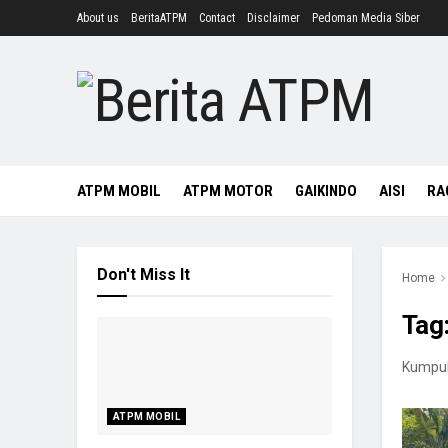
About us
BeritaATPM
Contact
Disclaimer
Pedoman Media Siber
ATPM MOBIL
ATPM MOTOR
GAIKINDO
AISI
RA
Don't Miss It
Home
Tag
Kumpula
ATPM MOBIL