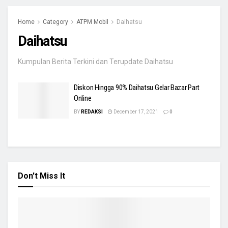
Home
Category
ATPM Mobil
Daihatsu
Daihatsu
Kumpulan Berita Terkini dan Terupdate Daihatsu
Diskon Hingga 90% Daihatsu Gelar Bazar Part
Online
BY
REDAKSI
December 17, 2021
0
Don't Miss It