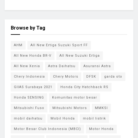
Browse by Tag
AHM
All New Ertiga Suzuki Sport FF
All New Honda BR-V
All New Suzuki Ertiga
All New Xenia
Astra Daihatsu
Asuransi Astra
Chery Indonesia
Chery Motors
DFSK
garda oto
GIIAS Surabaya 2021
Honda City Hatchback RS
Honda SENSING
Komunitas motor besar
Mitsubishi Fuso
Mitsubishi Motors
MMKSI
mobil daihatsu
Mobil Honda
mobil listrik
Motor Besar Club Indonesia (MBCI)
Motor Honda