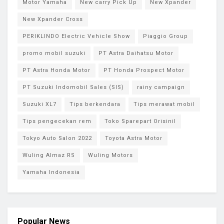
Motor Yamaha
New carry Pick Up
New Xpander
New Xpander Cross
PERIKLINDO Electric Vehicle Show
Piaggio Group
promo mobil suzuki
PT Astra Daihatsu Motor
PT Astra Honda Motor
PT Honda Prospect Motor
PT Suzuki Indomobil Sales (SIS)
rainy campaign
Suzuki XL7
Tips berkendara
Tips merawat mobil
Tips pengecekan rem
Toko Sparepart Orisinil
Tokyo Auto Salon 2022
Toyota Astra Motor
Wuling Almaz RS
Wuling Motors
Yamaha Indonesia
Popular News