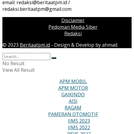
email:
redaksi@beritaatpm.id
/
redaksi.beritaatpm@gmail.com
Disclaimer
Pedoman Media Siber
Redaksi
© 2023
Beritaatpm.id
- Design & Develop by ahmad.
No Result
View All Result
APM MOBIL
APM MOTOR
GAIKINDO
AISI
RAGAM
PAMERAN OTOMOTIF
IIMS 2023
IIMS 2022
PEVS 2022