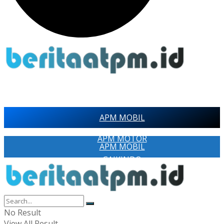
APM MOBIL
APM MOTOR
APM MOBIL
GAIKINDO
APM MOTOR
AISI
GAIKINDO
RAGAM
AISI
No Result
PAMERAN OTOMOTIF
View All Result