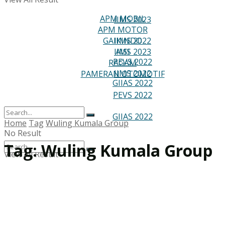
RAGAM
APM MOBIL
IIMS 2023
APM MOTOR
PAMERAN OTOMOTIF
GAIKINDO
IIMS 2022
IIMS 2023
AISI
PEVS 2022
RAGAM
IIMS 2022
PAMERAN OTOMOTIF
GIIAS 2022
PEVS 2022
GIIAS 2022
Home
Tag
Wuling Kumala Group
No Result
Tag:
Wuling Kumala Group
View All Result
No Result
View All Result