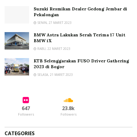
Suzuki Resmikan Dealer Gedong Jembar di
Pekalongan
SENIN, 27 MARET 2023
BMW Astra Lakukan Serah Terima 17 Unit
BMW iX
RABU, 22 MARET 2023
KTB Selenggarakan FUSO Driver Gathering
2023 di Bogor
SELASA, 21 MARET 2023
647
23.8k
Followers
Followers
CATEGORIES