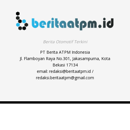
Berita Otomotif Terkini
PT Berita ATPM Indonesia
Jl. Flamboyan Raya No.301, Jakasampurna, Kota
Bekasi 17134
email:
redaksi@beritaatpm.id
/
redaksi.beritaatpm@gmail.com
Disclaimer
Pedoman Media Siber
Redaksi
© 2023
Beritaatpm.id
- Design & Develop by ahmad.