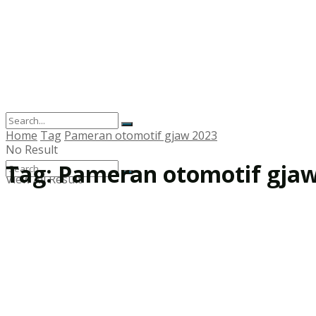
Home
Tag
Pameran otomotif gjaw 2023
No Result
Tag:
Pameran otomotif gjaw
View All Result
No Result
View All Result