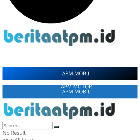
APM MOBIL
APM MOTOR
APM MOBIL
GAIKINDO
APM MOTOR
AISI
GAIKINDO
RAGAM
AISI
No Result
PAMERAN OTOMOTIF
View All Result