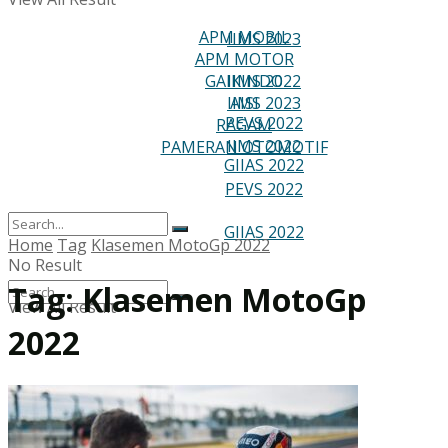
RAGAM
APM MOBIL
IIMS 2023
APM MOTOR
PAMERAN OTOMOTIF
GAIKINDO
IIMS 2022
IIMS 2023
AISI
PEVS 2022
RAGAM
IIMS 2022
PAMERAN OTOMOTIF
GIIAS 2022
PEVS 2022
GIIAS 2022
Home
Tag
Klasemen MotoGp 2022
No Result
Tag:
Klasemen MotoGp
View All Result
2022
No Result
View All Result