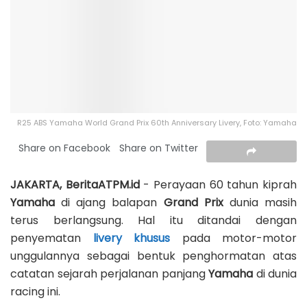
R25 ABS Yamaha World Grand Prix 60th Anniversary Livery, Foto: Yamaha
Share on Facebook
Share on Twitter
JAKARTA, BeritaATPM.id
- Perayaan 60 tahun kiprah
Yamaha
di ajang balapan
Grand Prix
dunia masih
terus berlangsung. Hal itu ditandai dengan
penyematan
livery khusus
pada motor-motor
unggulannya sebagai bentuk penghormatan atas
catatan sejarah perjalanan panjang
Yamaha
di dunia
racing ini.