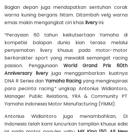
Bagian depan juga mendapatkan sentuhan corak
warna kuning bergaris hitam. Ditambah velg warna
emas makin mengangkat ciri khas
livery
ini.
“Perayaan 60 tahun keikutsertaan Yamaha di
kompetisi balapan dunia kian terasa melalui
penyematan livery khusus pada motor-motor
berkarakter sport yang mewakili semangat racing
passion. Penggunaan
World Grand Prix 60th
Anniversary livery
juga menggambarkan kuatnya
DNA R Series dan
Yamaha Racing
yang menginspirasi
para pecinta racing.” ungkap Antonius Widiantoro,
Manager Public Relations, YRA & Community PT
Yamaha Indonesia Motor Manufacturing (YIMM).
Antonius Widiantoro juga menambahkan, Di
Indonesia telah kami luncurkan tampilan khusus edisi
ini pada motor populer yaitu
MX King 150, All New