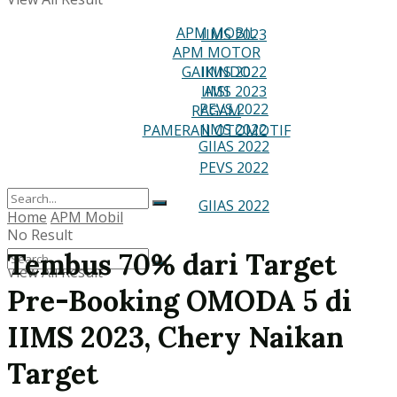
RAGAM
APM MOBIL
IIMS 2023
APM MOTOR
PAMERAN OTOMOTIF
GAIKINDO
IIMS 2022
IIMS 2023
AISI
PEVS 2022
RAGAM
IIMS 2022
PAMERAN OTOMOTIF
GIIAS 2022
PEVS 2022
GIIAS 2022
Home
APM Mobil
No Result
Tembus 70% dari Target
View All Result
Pre-Booking OMODA 5 di
No Result
IIMS 2023, Chery Naikan
View All Result
Target