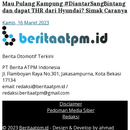
Mau Pulang Kampung #DiantarSangBintang
dan dapat THR dari Hyundai? Simak Caranya
Kamis, 16 Maret 2023
Berita Otomotif Terkini
PT Berita ATPM Indonesia
Jl. Flamboyan Raya No.301, Jakasampurna, Kota Bekasi
17134
email:
redaksi@
beritaatpm.id /
redaksi.beritaatpm@gmail.com
Disclaimer
Pedoman Media Siber
Redaksi
© 2023
Beritaatpm.id
- Design & Develop by ahmad.