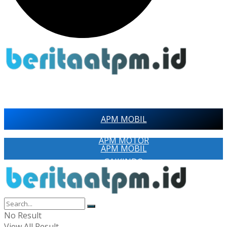
APM MOBIL
APM MOTOR
APM MOBIL
GAIKINDO
APM MOTOR
AISI
GAIKINDO
RAGAM
AISI
No Result
PAMERAN OTOMOTIF
View All Result