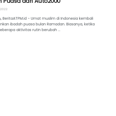
n Puasa dari Auto2000
 2022
, BeritaATPM.id - Umat muslim di Indonesia kembali
nkan ibadah puasa bulan Ramadan. Biasanya, ketika
berapa aktivitas rutin berubah ...