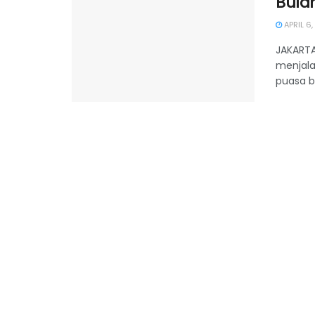
Bula
APRIL 6,
JAKARTA
menjala
puasa be