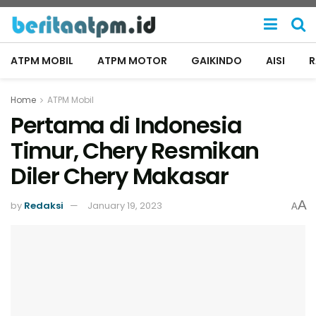
ATPM MOBIL
ATPM MOTOR
GAIKINDO
AISI
Home
ATPM Mobil
Pertama di Indonesia
Timur, Chery Resmikan
Diler Chery Makasar
A
by
Redaksi
January 19, 2023
A