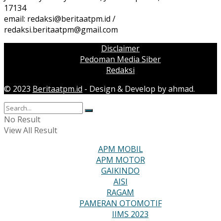
17134
email:
redaksi@beritaatpm.id
/
redaksi.beritaatpm@gmail.com
Disclaimer
Pedoman Media Siber
Redaksi
© 2023
Beritaatpm.id
- Design & Develop by ahmad.
No Result
View All Result
APM MOBIL
APM MOTOR
GAIKINDO
AISI
RAGAM
PAMERAN OTOMOTIF
IIMS 2023