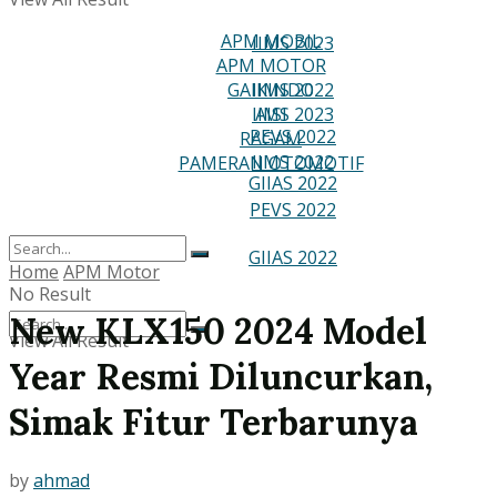
RAGAM
APM MOBIL
IIMS 2023
APM MOTOR
PAMERAN OTOMOTIF
GAIKINDO
IIMS 2022
IIMS 2023
AISI
PEVS 2022
RAGAM
IIMS 2022
PAMERAN OTOMOTIF
GIIAS 2022
PEVS 2022
GIIAS 2022
Home
APM Motor
No Result
New KLX150 2024 Model
View All Result
Year Resmi Diluncurkan,
No Result
Simak Fitur Terbarunya
View All Result
by
ahmad