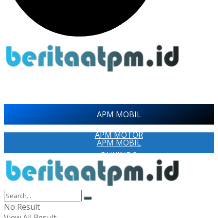
APM MOBIL
APM MOTOR
APM MOBIL
GAIKINDO
APM MOTOR
AISI
GAIKINDO
RAGAM
AISI
No Result
PAMERAN OTOMOTIF
View All Result