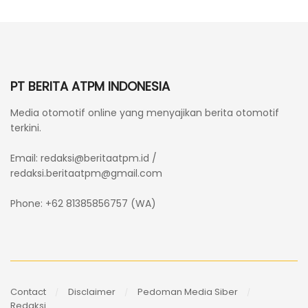
PT BERITA ATPM INDONESIA
Media otomotif online yang menyajikan berita otomotif
terkini.
Email:
redaksi@beritaatpm.id
/
redaksi.beritaatpm@gmail.com
Phone: +62 81385856757 (WA)
Contact
Disclaimer
Pedoman Media Siber
Redaksi