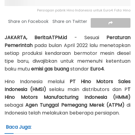
Persiapan pabrik Hino Indonesia untuk Euro4. Foto: Hino
Share on Facebook
Share on Twitter
JAKARTA, BeritaATPM.id
- Sesuai
Peraturan
Pemerintah
pada bulan April 2022 lalu menetapkan
setiap produksi kendaraan bermotor mesin diesel
tipe baru, diwajibkan untuk memenuhi ketentuan
baku mutu
emisi gas buang
standar
Euro4
.
Hino Indonesia melalui
PT Hino Motors Sales
Indonesia (HMSI)
selaku main distributors dan P
T
Hino Motors Manufacturing Indonesia (HMMI)
sebagai
Agen Tunggal Pemegang Merek (ATPM)
di
Indonesia telah melakukan beberapa persiapan.
Baca Juga: