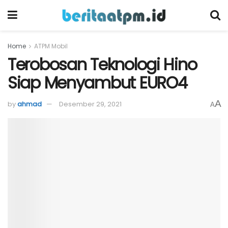
Home
ATPM Mobil
Terobosan Teknologi Hino
Siap Menyambut EURO4
A
by
ahmad
Desember 29, 2021
A