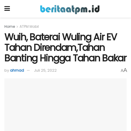
Home
ATPM Mobil
Wuih, Baterai Wuling Air EV
Tahan Direndam,Tahan
Banting Hingga Tahan Bakar
A
by
ahmad
Juli 25, 2022
A