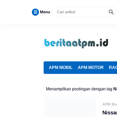
Menu
APM MOBIL
APM MOTOR
RA
close
close
Menampilkan postingan dengan tag
N
APM Mo
Nissa