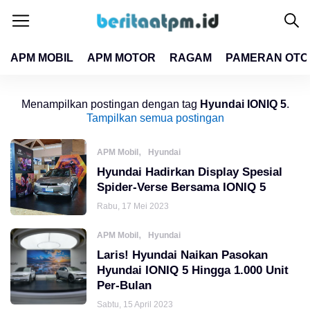
APM MOBIL
APM MOTOR
RAGAM
PAMERAN OTO
close
close
Menampilkan postingan dengan tag
Hyundai IONIQ 5
.
Tampilkan semua postingan
,
APM Mobil
Hyundai
Hyundai Hadirkan Display Spesial
Spider-Verse Bersama IONIQ 5
Rabu, 17 Mei 2023
,
APM Mobil
Hyundai
Laris! Hyundai Naikan Pasokan
Hyundai IONIQ 5 Hingga 1.000 Unit
Per-Bulan
Sabtu, 15 April 2023