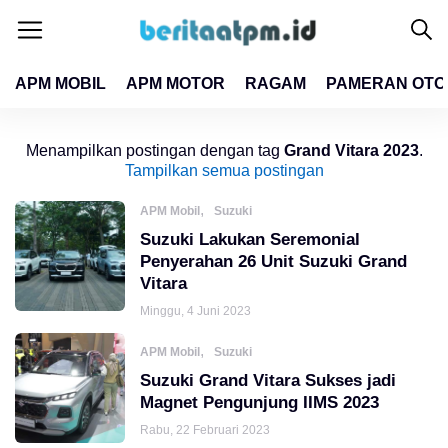
APM MOBIL
APM MOTOR
RAGAM
PAMERAN OTO
close
close
Menampilkan postingan dengan tag
Grand Vitara 2023
.
Tampilkan semua postingan
,
APM Mobil
Suzuki
Suzuki Lakukan Seremonial
Penyerahan 26 Unit Suzuki Grand
Vitara
Minggu, 4 Juni 2023
,
APM Mobil
Suzuki
Suzuki Grand Vitara Sukses jadi
Magnet Pengunjung IIMS 2023
Rabu, 22 Februari 2023